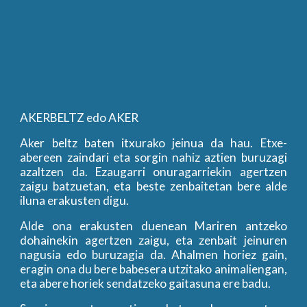
AKERBELTZ edo AKER
Aker beltz baten itxurako jeinua da hau. Etxe-
abereen zaindari eta sorgin nahiz aztien buruzagi
azaltzen da. Ezaugarri onuragarriekin agertzen
zaigu batzuetan, eta beste zenbaitetan bere alde
iluna erakusten digu.
Alde ona erakusten duenean Mariren antzeko
dohainekin agertzen zaigu, eta zenbait jeinuren
nagusia edo buruzagia da. Ahalmen horiez gain,
eragin ona du bere babesera utzitako animaliengan,
eta abere horiek sendatzeko gaitasuna ere badu.