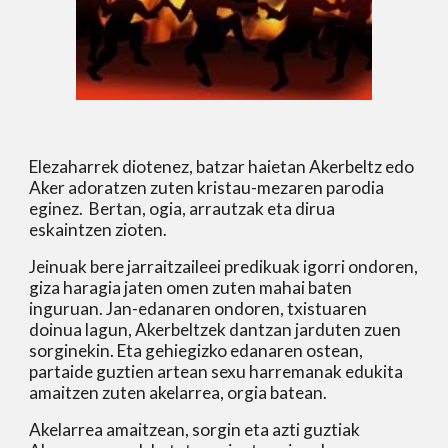
Elezaharrek diotenez, batzar haietan Akerbeltz edo 
Aker adoratzen zuten kristau-mezaren parodia 
eginez.  Bertan, ogia, arrautzak eta dirua 
eskaintzen zioten. 
Jeinuak bere jarraitzaileei predikuak igorri ondoren, 
giza haragia jaten omen zuten mahai baten 
inguruan. Jan-edanaren ondoren, txistuaren 
doinua lagun, Akerbeltzek dantzan jarduten zuen 
sorginekin. Eta gehiegizko edanaren ostean, 
partaide guztien artean sexu harremanak edukita 
amaitzen zuten akelarrea, orgia batean. 
Akelarrea amaitzean, sorgin eta azti guztiak 