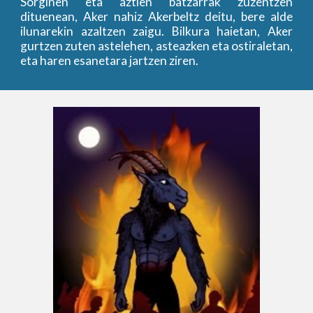
Sorginen eta aztien batzarrak zuzentzen
dituenean, Aker nahiz Akerbeltz deitu, bere alde
ilunarekin azaltzen zaigu. Bilkura haietan, Aker
gurtzen zuten astelehen, asteazken eta ostiraletan,
eta haren esanetara jartzen ziren.